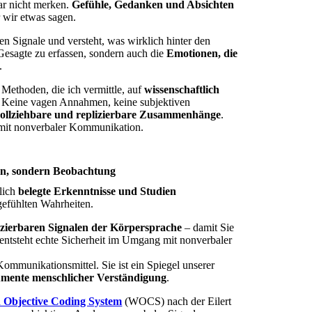
ar nicht merken.
Gefühle, Gedanken und Absichten
 wir etwas sagen.
en Signale und versteht, was wirklich hinter den
 Gesagte zu erfassen, sondern auch die
Emotionen, die
.
d Methoden, die ich vermittle, auf
wissenschaftlich
 Keine vagen Annahmen, keine subjektiven
vollziehbare und replizierbare Zusammenhänge
.
 mit nonverbaler Kommunikation.
ion, sondern Beobachtung
tlich
belegte Erkenntnisse und Studien
efühlten Wahrheiten.
zierbaren Signalen
der Körpersprache
– damit Sie
 entsteht echte Sicherheit im Umgang mit nonverbaler
Kommunikationsmittel. Sie ist ein Spiegel unserer
rumente menschlicher Verständigung
.
 Objective Coding System
(WOCS) nach der Eilert