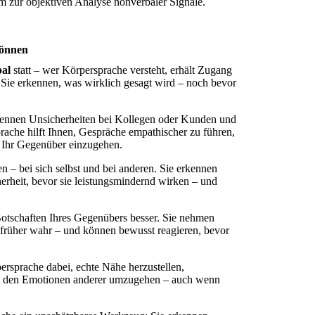
m zur objektiven Analyse nonverbaler Signale.
können
bal
statt – wer Körpersprache versteht, erhält Zugang
 Sie erkennen, was wirklich gesagt wird – noch bevor
rkennen Unsicherheiten bei Kollegen oder Kunden und
rache hilft Ihnen, Gespräche empathischer zu führen,
f Ihr Gegenüber einzugehen.
en – bei sich selbst und bei anderen. Sie erkennen
rheit, bevor sie leistungsmindernd wirken – und
otschaften Ihres Gegenübers besser. Sie nehmen
rüher wahr – und können bewusst reagieren, bevor
ersprache dabei, echte Nähe herzustellen,
it den Emotionen anderer umzugehen – auch wenn