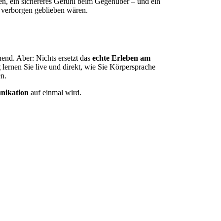
en, ein sichereres Gefühl beim Gegenüber – und ein
t verborgen geblieben wären.
end. Aber: Nichts ersetzt das
echte Erleben am
g
lernen Sie live und direkt, wie Sie Körpersprache
en.
nikation
auf einmal wird.