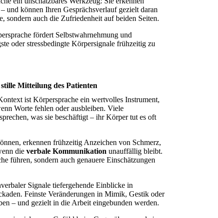
ache ein unschätzbares Werkzeug: Sie erkennen
g – und können Ihren Gesprächsverlauf gezielt daran
e, sondern auch die Zufriedenheit auf beiden Seiten.
persprache fördert Selbstwahrnehmung und
ste oder stressbedingte Körpersignale frühzeitig zu
tille Mitteilung des Patienten
ontext ist Körpersprache ein wertvolles Instrument,
enn Worte fehlen oder ausbleiben. Viele
prechen, was sie beschäftigt – ihr Körper tut es oft
 können, erkennen frühzeitig Anzeichen von Schmerz,
wenn die
verbale Kommunikation
unauffällig bleibt.
äche führen, sondern auch genauere Einschätzungen
erbaler Signale tiefergehende Einblicke in
ockaden. Feinste Veränderungen in Mimik, Gestik oder
en – und gezielt in die Arbeit eingebunden werden.