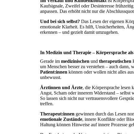
Im Verkauf und Kundenkontakt
ist Körperspr
Kaufsignale, Zweifel oder Desinteresse frühzeiti
anpassen. Das erhöht nicht nur die Abschlussquot
Und bei sich selbst?
Das Lesen der eigenen Kör
emotionale Klarheit. Es hilft, Unsicherheiten, Äng
erkennen – und gezielt damit umzugehen.
In Medizin und Therapie – Körpersprache als s
Gerade im
medizinischen
und
therapeutischen
K
um Menschen besser zu verstehen – auch dann, w
Patient:innen
können oder wollen nicht alles auss
unbewusst.
Ärztinnen und Ärzte
, die Körpersprache lesen
Angst, Scham oder innerem Widerstand – selbst 
So lassen sich nicht nur vertrauensvollere Gespr
treffen.
Therapeut:innen
gewinnen durch das Lesen nonv
emotionale Zustände
, innere Konflikte oder Bl
Haltung können Hinweise auf innere Prozesse geb